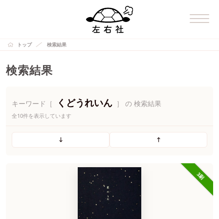
トップ
検索結果
検索結果
くどうれいん
キーワード［
］ の 検索結果
全10件を表示しています
3刷