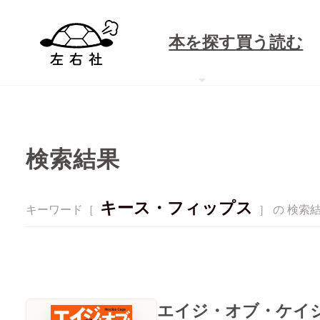
本を探す
買う
読む
検索結果
キース・フィップス
キーワード［
］ の 検索
エイジ・オブ・ケイ