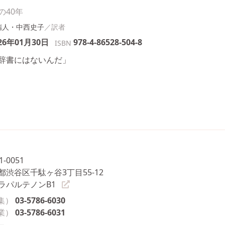
の40年
瑞人・中西史子
26年01月30日
978-4-86528-504-8
ISBN
辞書にはないんだ」
1-0051
都渋谷区千駄ヶ谷3丁目55-12
ラパルテノンB1
集）
03-5786-6030
業）
03-5786-6031