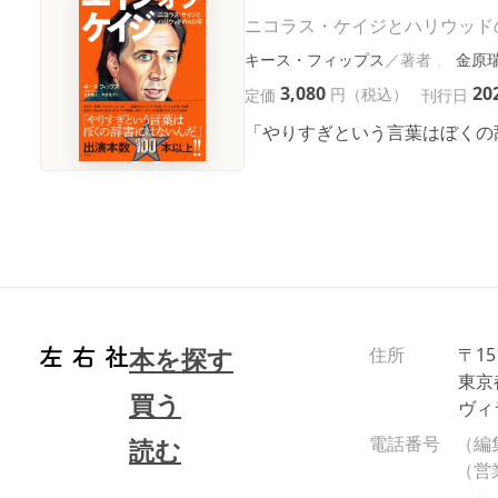
ニコラス・ケイジとハリウッド
キース・フィップス
金原
3,080
20
円（税込）
定価
刊行日
「やりすぎという言葉はぼくの
本を探す
住所
〒15
東京
買う
ヴィ
電話番号
（編
読む
（営