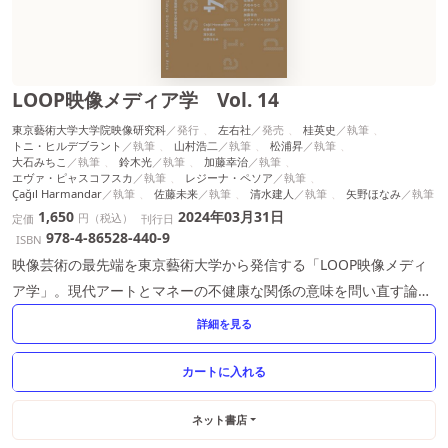
LOOP映像メディア学 Vol. 14
東京藝術大学大学院映像研究科
左右社
桂英史
トニ・ヒルデブラント
山村浩二
松浦昇
大石みちこ
鈴木光
加藤幸治
エヴァ・ピャスコフスカ
レジーナ・ペソア
Çağıl Harmandar
佐藤未来
清水建人
矢野ほなみ
1,650
2024年03月31日
円（税込）
定価
刊行日
978-4-86528-440-9
ISBN
映像芸術の最先端を東京藝術大学から発信する「LOOP映像メディ
ア学」。現代アートとマネーの不健康な関係の意味を問い直す論
考、最新のアニメーション論、映画論を収録した530ページ超最新
詳細を見る
号
ネット書店