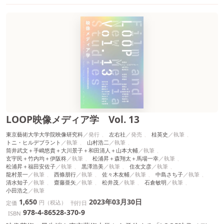
LOOP映像メディア学 Vol. 13
東京藝術大学大学院映像研究科
左右社
桂英史
トニ・ヒルデブラント
山村浩二
筒井武文＋手嶋悠貴＋大川景子＋和田清人＋山本大輔
玄宇民＋竹内均＋伊阪柊
松浦昇＋森翔太＋馬場一幸
松浦昇＋福田安佐子
黒澤浩美
住友文彦
龍村景一
西條朋行
佐々木友輔
中島さち子
清水知子
齋藤亜矢
松井茂
石倉敏明
小田浩之
1,650
2023年03月30日
円（税込）
定価
刊行日
978-4-86528-370-9
ISBN