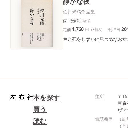
静かな夜
佐川光晴作品集
佐川光晴
1,760
20
円（税込）
定価
刊行日
生と死をしずかに見つめなおす
本を探す
住所
〒15
東京
買う
ヴィ
電話番号
（編
読む
（営