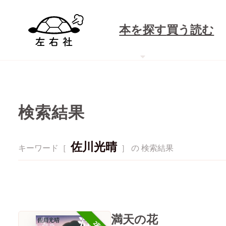
本を探す
買う
読む
検索結果
佐川光晴
キーワード［
］ の 検索結果
満天の花
2刷