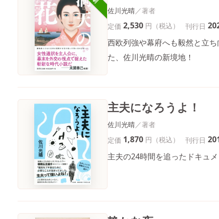
佐川光晴
2,530
20
円（税込）
定価
刊行日
西欧列強や幕府へも毅然と立ち
た、佐川光晴の新境地！
主夫になろうよ！
佐川光晴
1,870
20
円（税込）
定価
刊行日
主夫の24時間を追ったドキュメ