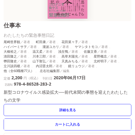
仕事本
わたしたちの緊急事態日記
尾崎世界観
町田康
花田菜々子
ハイパーミサヲ
瀧波ユカリ
ヤマシタトモコ
大橋裕之
温又柔
浅生鴨
佐藤文香
清田隆之
川本三郎
高草木陽光
星野概念
轡田隆史
山下敦弘
天真みちる
北村明子
立川談四楼
内沼晋太郎
鏡リュウジ
他（全60職種77人）
左右社編集部
2,200
2020年06月17日
円（税込）
定価
刊行日
978-4-86528-283-2
ISBN
新型コロナウイルス感染拡大──前代未聞の事態を迎えたわたした
ちの文学
詳細を見る