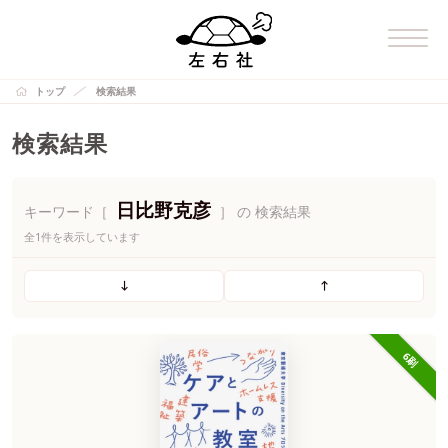
トップ
検索結果
検索結果
日比野克彦
キーワード［
］ の 検索結果
全1件を表示しています
6刷