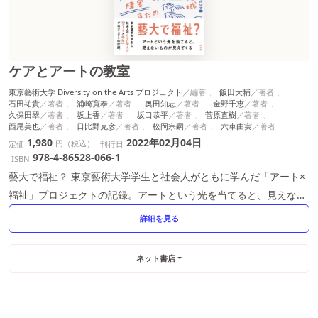
ケアとアートの教室
東京藝術大学 Diversity on the Arts プロジェクト
飯田大輔
石田祐貴
浦崎寛泰
奥田知志
金野千恵
久保田翠
坂上香
坂口恭平
菅原直樹
西尾美也
日比野克彦
松岡宗嗣
六車由実
1,980
2022年02月04日
円（税込）
定価
刊行日
978-4-86528-066-1
ISBN
藝大で福祉？ 東京藝術大学学生と社会人がともに学んだ「アート×
福祉」プロジェクトの記録。アートという光を当てると、見えない
ものが見えてくる
詳細を見る
ネット書店