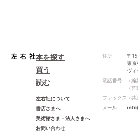
本を探す
住所
〒15
東京
買う
ヴィ
電話番号
（編
読む
（営
ファックス
（共
左右社について
メール
inf
書店さまへ
美術館さま・法人さまへ
お問い合わせ