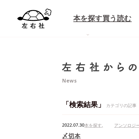
本を探す
買う
読む
News
「検索結果」
カテゴリの記事
2022.07.30
本を探す
アンソロジ
〆切本