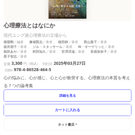
心理療法とはなにか
現代ユング派心理療法の立場から
猪股剛
兼城賢志
植田静
西山葉子
坂井朋子
ジル・スタッサール
W・ギーゲリッヒ
植田あや
村田知久
宮澤淳滋
長堀加奈子
星子智志
3,300
2025年03月27日
円（税込）
定価
刊行日
978-4-86528-464-5
ISBN
心の悩みに、心が感じ、心と心が衝突する。心理療法の本質を考え
る７つの論考集
詳細を見る
ネット書店