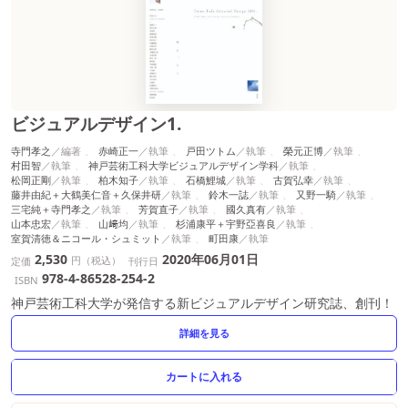
ビジュアルデザイン1.
寺門孝之
赤崎正一
戸田ツトム
榮元正博
村田智
神戸芸術工科大学ビジュアルデザイン学科
松岡正剛
柏木知子
石橋鯉城
古賀弘幸
藤井由紀＋大鶴美仁音＋久保井研
鈴木一誌
又野一騎
三宅純＋寺門孝之
芳賀直子
國久真有
山本忠宏
山﨑均
杉浦康平＋宇野亞喜良
室賀清徳＆ニコール・シュミット
町田康
2,530
2020年06月01日
円（税込）
定価
刊行日
978-4-86528-254-2
ISBN
神戸芸術工科大学が発信する新ビジュアルデザイン研究誌、創刊！
詳細を見る