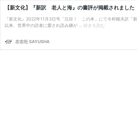
【新文化】『新訳 老人と海』の書評が掲載されました
『新文化』2022年11月3日号「注目！ この本」にて今村楯夫訳『
【新
以来、世界中の読者に愛され読み継が …
続きを読む
文
化】
左右社 SAYUSHA
『新
訳
老
人
と
海』
の
書
評
が
掲
載
さ
れ
ま