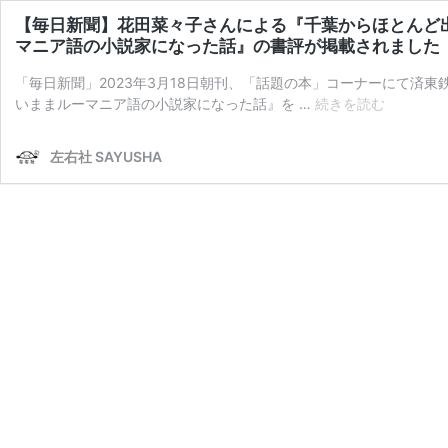
【毎日新聞】花田菜々子さんによる『千葉からほとんど
マニア語の小説家になった話』の書評が掲載されました
「毎日新聞」2023年3月18日朝刊、「話題の本」コーナーにて済
【毎
いままルーマニア語の小説家になった話』を …
続きを読む
日
新
左右社 SAYUSHA
聞】
花
田
菜々
子
さ
ん
に
よ
る
『千
葉
か
ら