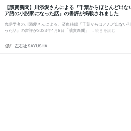
【讀賣新聞】川添愛さんによる『千葉からほとんど出な
ア語の小説家になった話』の書評が掲載されました
言語学者の川添愛さんによる、済東鉄腸『千葉からほとんど出ない
【讀
った話』の書評が2023年4月9日「讀賣新聞」 …
続きを読む
賣
新
左右社 SAYUSHA
聞】
川
添
愛
さ
ん
に
よ
る
『千
葉
か
ら
ほ