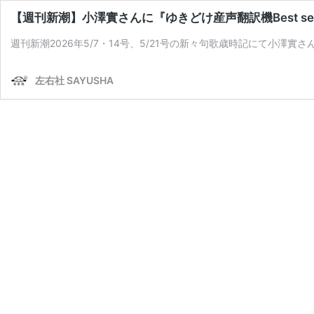
【週刊新潮】小澤實さんに『ゆきどけ産声翻訳機Best sel
週刊新潮2026年5/7・14号、5/21号の新々句歌歳時記にて小澤實さん
左右社 SAYUSHA