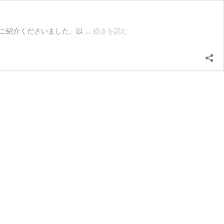
【週
短歌をご紹介くださいました。以 …
続きを読む
刊
新
潮】
小
澤
實
さ
ん
に
『ゆ
き
ど
け
産
声
翻
訳
機