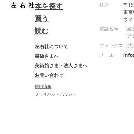
本を探す
住所
〒15
東京
買う
ヴィ
電話番号
（編
読む
（営
ファックス
（共
左右社について
メール
inf
書店さまへ
美術館さま・法人さまへ
お問い合わせ
採用情報
プライバシーポリシー