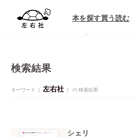
本を探す
買う
読む
検索結果
左右社
キーワード［
］ の 検索結果
シェリ