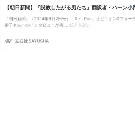
【朝日新聞】『説教したがる男たち』翻訳者・ハーン小
『朝日新聞』（2024年6月2日号）「Re：Ron」オピニオン&フ
【朝
恭子さんへのインタビューが掲 …
続きを読む
日
新
左右社 SAYUSHA
聞】
『説
教
し
た
が
る
男
た
ち』
翻
訳
者・
ハ
ー