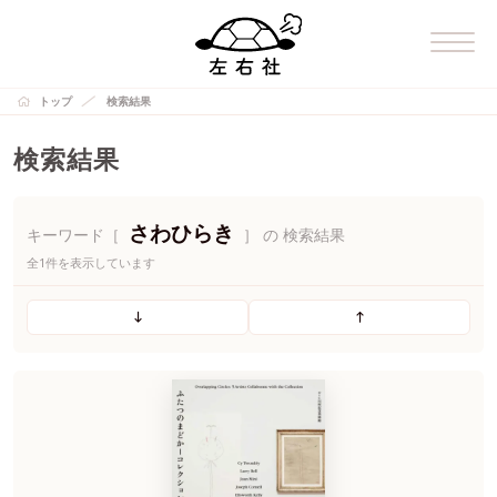
トップ
検索結果
検索結果
さわひらき
キーワード［
］ の 検索結果
全1件を表示しています