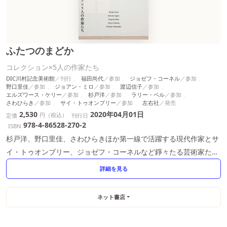
ふたつのまどか
コレクション×5人の作家たち
DIC川村記念美術館
福田尚代
ジョゼフ・コーネル
野口里佳
ジョアン・ミロ
渡辺信子
エルズワース・ケリー
杉戸洋
ラリー・ベル
さわひらき
サイ・トゥオンブリー
左右社
2,530
2020年04月01日
円（税込）
定価
刊行日
978-4-86528-270-2
ISBN
杉戸洋、野口里佳、さわひらきほか第一線で活躍する現代作家とサ
イ・トゥオンブリー、ジョゼフ・コーネルなど錚々たる芸術家たち
の鮮烈な出会い。
詳細を見る
ネット書店