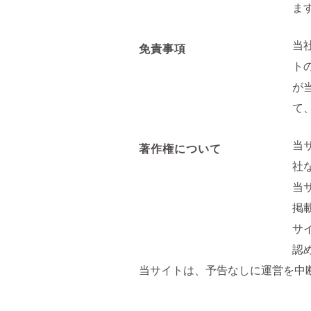
ま
当
免責事項
ト
が
て
当
著作権について
社
当
掲
サ
認
当サイトは、予告なしに運営を中