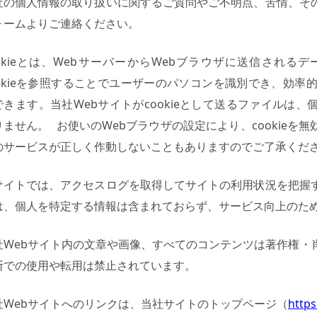
社の個人情報の取り扱いに関するご質問やご不明点、苦情、そ
ォームよりご連絡ください。
ookieとは、WebサーバーからWebブラウザに送信される
ookieを参照することでユーザーのパソコンを識別でき、効率
できます。当社Webサイトがcookieとして送るファイルは
りません。 お使いのWebブラウザの設定により、cookieを
のサービスが正しく作動しないこともありますのでご了承くだ
サイトでは、アクセスログを取得してサイトの利用状況を把握
は、個人を特定する情報は含まれておらず、サービス向上のた
社Webサイト内の文章や画像、すべてのコンテンツは著作権・
断での使用や転用は禁止されています。
社Webサイトへのリンクは、当社サイトのトップページ（
https