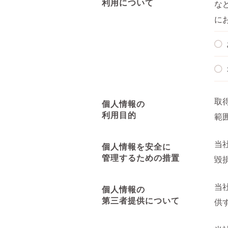
利用について
な
に
取
個人情報の
利用目的
範
当
個人情報を安全に
管理するための措置
毀
当
個人情報の
第三者提供について
供