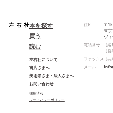
本を探す
住所
〒15
東京
買う
ヴィ
電話番号
（編
読む
（営
ファックス
（共
左右社について
メール
inf
書店さまへ
美術館さま・法人さまへ
お問い合わせ
採用情報
プライバシーポリシー