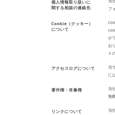
当
個人情報取り扱いに
関する相談の連絡先
フ
c
Cookie（クッキー）
について
c
が
お
ト
当
アクセスログについて
に
当
著作権・肖像権
無
当
リンクについて