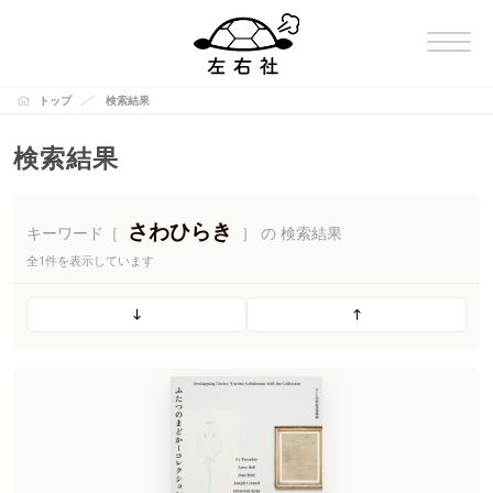
トップ
検索結果
検索結果
さわひらき
キーワード［
］ の 検索結果
全1件を表示しています