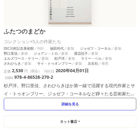
ふたつのまどか
コレクション×5人の作家たち
DIC川村記念美術館
福田尚代
ジョゼフ・コーネル
野口里佳
ジョアン・ミロ
渡辺信子
エルズワース・ケリー
杉戸洋
ラリー・ベル
さわひらき
サイ・トゥオンブリー
左右社
2,530
2020年04月01日
円（税込）
定価
刊行日
978-4-86528-270-2
ISBN
杉戸洋、野口里佳、さわひらきほか第一線で活躍する現代作家とサ
イ・トゥオンブリー、ジョゼフ・コーネルなど錚々たる芸術家たち
の鮮烈な出会い。
詳細を見る
ネット書店