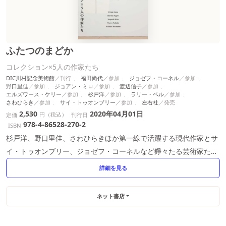
ふたつのまどか
コレクション×5人の作家たち
DIC川村記念美術館
福田尚代
ジョゼフ・コーネル
野口里佳
ジョアン・ミロ
渡辺信子
エルズワース・ケリー
杉戸洋
ラリー・ベル
さわひらき
サイ・トゥオンブリー
左右社
2,530
2020年04月01日
円（税込）
定価
刊行日
978-4-86528-270-2
ISBN
杉戸洋、野口里佳、さわひらきほか第一線で活躍する現代作家とサ
イ・トゥオンブリー、ジョゼフ・コーネルなど錚々たる芸術家たち
の鮮烈な出会い。
詳細を見る
ネット書店