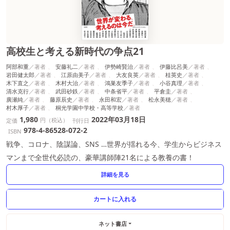
高校生と考える新時代の争点21
阿部和重
安藤礼二
伊勢崎賢治
伊藤比呂美
岩田健太郎
江原由美子
大友良英
桂英史
木下直之
木村大治
鴻巣友季子
小谷真理
清水克行
武田砂鉄
中条省平
平倉圭
廣瀬純
藤原辰史
永田和宏
松永美穂
村木厚子
桐光学園中学校・高等学校
1,980
2022年03月18日
円（税込）
定価
刊行日
978-4-86528-072-2
ISBN
戦争、コロナ、陰謀論、SNS …世界が揺れる今、学生からビジネス
マンまで全世代必読の、豪華講師陣21名による教養の書！
詳細を見る
ネット書店