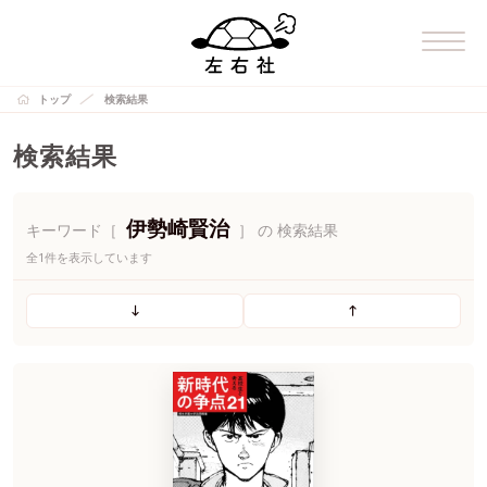
トップ
検索結果
検索結果
伊勢崎賢治
キーワード［
］ の 検索結果
全1件を表示しています