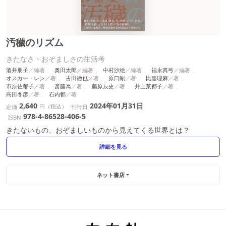
汚穢のリズム
きたなさ・おぞましさの生活考
酒井朋子
奥田太郎
中村沙絵
福永真弓
オスカー・レン
古田徹也
原口剛
比嘉理麻
市原佐都子
斎藤喬
藤原辰史
井上菜都子
高田冬彦
石内都
2,640
2024年01月31日
円（税込）
定価
刊行日
978-4-86528-406-5
ISBN
きたないもの、おぞましいものから見えてくる世界とは？
詳細を見る
ネット書店