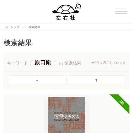
トップ
検索結果
検索結果
原口剛
キーワード［
］ の 検索結果
全1件を表示しています
2刷