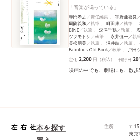
「音楽が鳴っている」
寺門孝之
宇野亜喜良
周防義和
町田康
BINE
深津千鶴
ツダモトシ
永井健一
長松朋美
澤井航
Fabulous Old Book
戸田
2,200
20
円（税込）
定価
刊行日
映画の中でも、劇場にも、散歩
本を探す
住所
〒15
東京