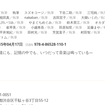
執筆
スズキコージ
下谷二助
三宅純
植田真
nakaban
吉田宏子
大畑いくの
塩川いづみ
やまぐちめぐみ
鈴木里江
オカダ
崔琴美
小越将吾
田原知世
近藤まや
平井篤紀
田村光
芳賀直子
村田智
ツトム
15年04月17日
978-4-86528-110-1
ISBN
道にも、記憶の中でも、いつだって音楽は鳴っている―
1-0051
都渋谷区千駄ヶ谷3丁目55-12