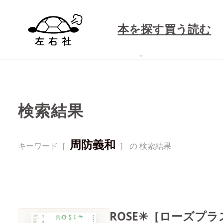
本を探す
買う
読む
検索結果
周防義和
キーワード［
］ の 検索結果
ROSE✳［ローズプラス