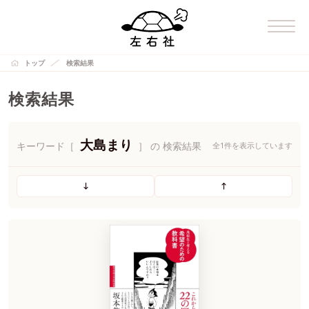
トップ
検索結果
検索結果
大島まり
キーワード［
］ の 検索結果
全1件を表示しています