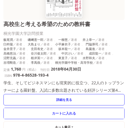
高校生と考える希望のための教科書
桐光学園大学訪問授業
飯尾潤
磯﨑憲一郎
一柳慧
井上章一
臼杵陽
大島まり
小平麻衣子
門脇厚司
金井景子
玄田有史
坂本龍一
島薗進
高橋悠治
谷川俊太郎
中沢けい
成田龍一
沼野充義
根岸英一
東直子
水野和夫
吉増剛造
李禹煥
桐光学園中学校・高等学校
1,760
2018年04月30日
円（税込）
定価
刊行日
978-4-86528-193-4
ISBN
学生、そしてビジネスマンにも現実的に役立つ、22人のトップラン
ナーによる羅針盤。入試に多数出題されている好評シリーズ第4
弾。
詳細を見る
ネット書店