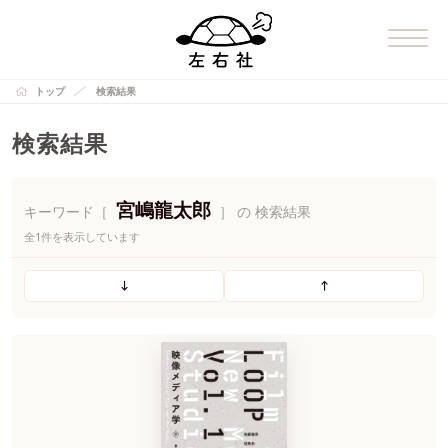
トップ
検索結果
検索結果
宮嶋龍太郎
キーワード［
］ の 検索結果
全1件を表示しています