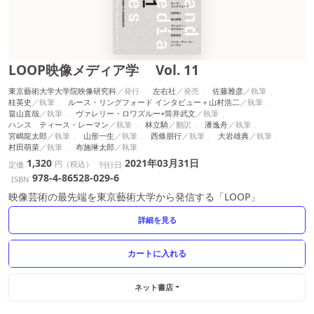
LOOP映像メディア学 Vol. 11
東京藝術大学大学院映像研究科
左右社
佐藤雅彦
桂英史
ルース・リングフォード インタビュー＋山村浩二
畠山直哉
ヴァレリー・ロワズルー+筒井武文
ハンス゠ティース・レーマン
林立騎
潘逸舟
宮嶋龍太郎
山形一生
西條朋行
大岩雄典
村田萌菜
布施琳太郎
1,320
2021年03月31日
円（税込）
定価
刊行日
978-4-86528-029-6
ISBN
映像芸術の最先端を東京藝術大学から発信する「LOOP」
詳細を見る
ネット書店