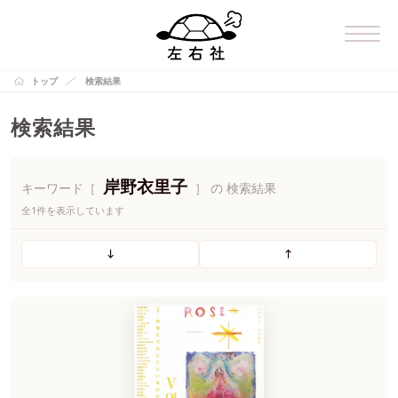
トップ
検索結果
検索結果
岸野衣里子
キーワード［
］ の 検索結果
全1件を表示しています