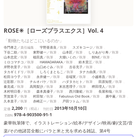
ROSE✳［ローズプラスエクス］Vol. 4
「動物たちはどこにいるのか」
寺門孝之
宇野亜喜良
スズキコージ
下谷二助
東野健一
山本匠
しりあがり寿
山本忠宏
植田真
大畑いくの
BINE
ミロコマチコ
HAMADARAKA
鈴木里江
岸野衣里子
山口めぐみ
古谷充子
タカギミドリ
しろくまともこ
タナカ由美
松田ヨウ子
永井健一
谷端実
小越将吾
辻彩那
チルオバケ
ハダタカヒト
田原知世
秦克成
高岡梨沙
末吉恵理子
稗田理人
木村明日香
森本真優子
西川隆範
長屋和哉
芳賀直子
村田智
Fabulous Old Book
廣中薫
久本直子
赤崎正一
戸田ツトム
2,200
2013年10月10日
円（税込）
定価
刊行日
978-4-903500-91-1
ISBN
豪華執筆陣で、イラストレーション/絵本/デザイン/映画/劇/文芸/音
楽/その他諸芸全般にバラと米と光を求める雑誌、第4号