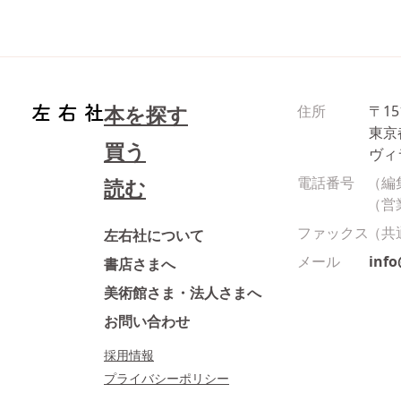
本を探す
住所
〒15
東京
買う
ヴィ
電話番号
（編
読む
（営
ファックス
（共
左右社について
メール
inf
書店さまへ
美術館さま・法人さまへ
お問い合わせ
採用情報
プライバシーポリシー