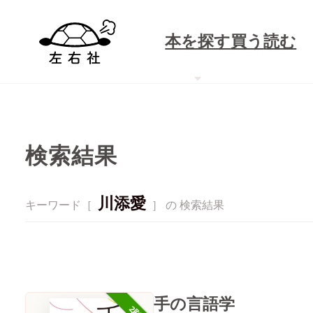
本を探す
買う
読む
検索結果
川添愛
キーワード［
］ の 検索結果
手の言語学
2刷