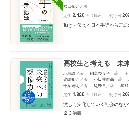
松田俊介
2,420
20
円（税込）
定価
刊行日
動きで伝える日本手話から言語
高校生と考える 未
稲垣諭
稲葉奈々子
王
光嶋裕介
小坂井敏晶
千葉達朗
堤未果
星野
1,980
20
円（税込）
定価
刊行日
激しく変化していく社会のなか
２３講義！