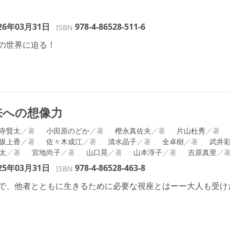
26年03月31日
978-4-86528-511-6
ISBN
の世界に迫る！
来への想像力
寺賢太
小田原のどか
樫永真佐夫
片山杜秀
坂上香
佐々木成江
清水晶子
全卓樹
武井
太
宮地尚子
山口晃
山本淳子
吉原真里
25年03月31日
978-4-86528-463-8
ISBN
で、他者とともに生きるために必要な視座とはーー大人も受け