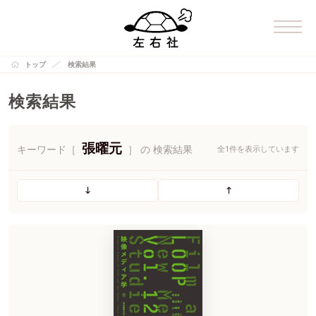
トップ
検索結果
検索結果
張曜元
キーワード［
］ の 検索結果
全1件を表示しています