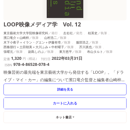
LOOP映像メディア学 Vol. 12
東京藝術大学大学院映像研究科
左右社
桂英史
濱口竜介＋山崎梓
山村浩二
木下小夜子＋イラン・グエン＋伊藤有壱
服部浩之
西條朋行＋土田朝美＋大川ふみ＋中村曜子
芥川真也
張曜元
副島しのぶ
東方悠平
布山タルト
1,320
2022年03月31日
円（税込）
定価
刊行日
978-4-86528-078-4
ISBN
映像芸術の最先端を東京藝術大学から発信する「LOOP」。「ドラ
イブ・マイ・カー」の編集について濱口竜介監督と編集者山崎梓に
よる対談掲載。
詳細を見る
ネット書店