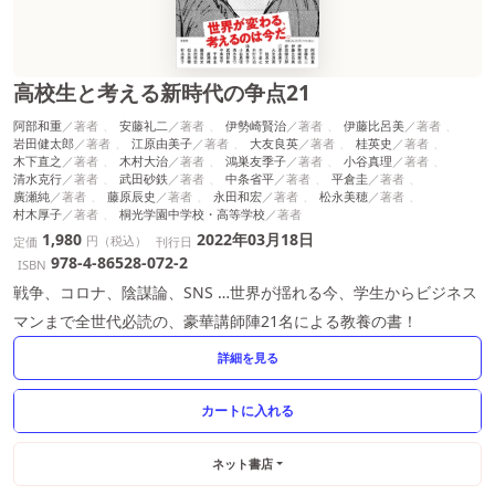
高校生と考える新時代の争点21
阿部和重
安藤礼二
伊勢崎賢治
伊藤比呂美
岩田健太郎
江原由美子
大友良英
桂英史
木下直之
木村大治
鴻巣友季子
小谷真理
清水克行
武田砂鉄
中条省平
平倉圭
廣瀬純
藤原辰史
永田和宏
松永美穂
村木厚子
桐光学園中学校・高等学校
1,980
2022年03月18日
円（税込）
定価
刊行日
978-4-86528-072-2
ISBN
戦争、コロナ、陰謀論、SNS …世界が揺れる今、学生からビジネス
マンまで全世代必読の、豪華講師陣21名による教養の書！
詳細を見る
ネット書店