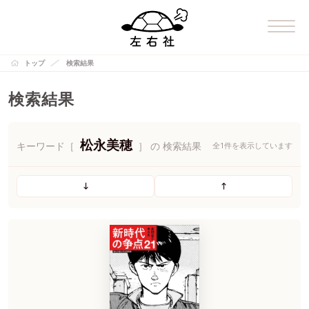
トップ
検索結果
検索結果
松永美穂
キーワード［
］ の 検索結果
全1件を表示しています