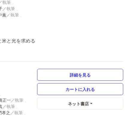
子
中薫
ラと米と光を求める
詳細を見る
崎正一
ネット書店
真
門孝之