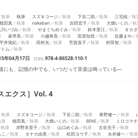
執筆
スズキコージ
下谷二助
三宅純
植田真
nakaban
吉田宏子
大畑いくの
塩川いづみ
やまぐちめぐみ
鈴木里江
オカダ
崔琴美
小越将吾
田原知世
近藤まや
平井篤紀
田村光
芳賀直子
村田智
ツトム
15年04月17日
978-4-86528-110-1
ISBN
道にも、記憶の中でも、いつだって音楽は鳴っている―
エクス］Vol. 4
スズキコージ
下谷二助
東野健一
植田真
大畑いくの
BINE
ミロコマチ
岸野衣里子
山口めぐみ
古谷充子
もこ
タナカ由美
松田ヨウ子
永井健一