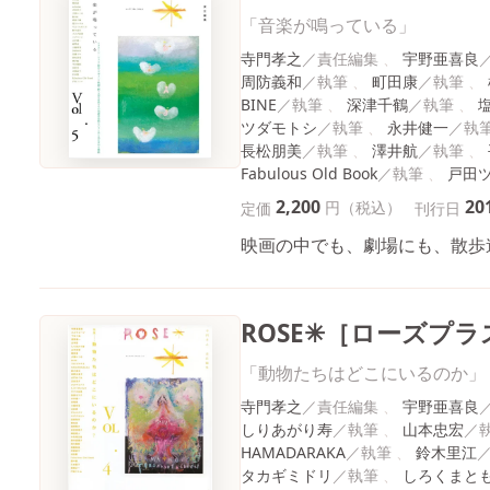
「音楽が鳴っている」
寺門孝之
宇野亜喜良
周防義和
町田康
BINE
深津千鶴
ツダモトシ
永井健一
長松朋美
澤井航
Fabulous Old Book
戸田
2,200
20
円（税込）
定価
刊行日
映画の中でも、劇場にも、散歩
ROSE✳［ローズプラス
「動物たちはどこにいるのか」
寺門孝之
宇野亜喜良
しりあがり寿
山本忠宏
HAMADARAKA
鈴木里江
タカギミドリ
しろくまと