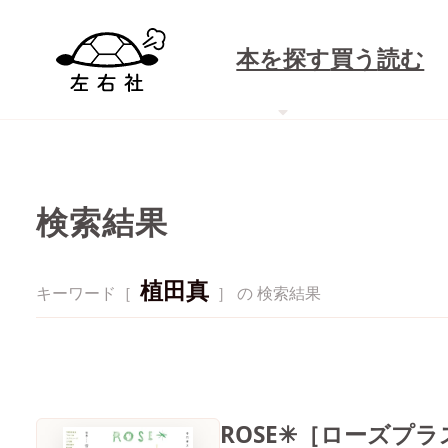
本を探す
買う
読む
検索結果
植田真
キーワード［
］ の 検索結果
ROSE✳［ローズプラス