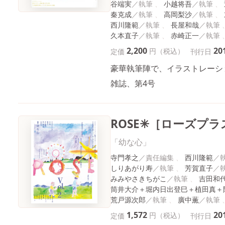
谷端実
小越将吾
秦克成
高岡梨沙
西川隆範
長屋和哉
久本直子
赤崎正一
2,200
20
円（税込）
定価
刊行日
豪華執筆陣で、イラストレーショ
雑誌、第4号
ROSE✳［ローズプラス
「幼な心」
寺門孝之
西川隆範
しりあがり寿
芳賀直子
みみやさきちがこ
吉田和
筒井大介＋堀内日出登巳＋植田真＋
荒戸源次郎
廣中薫
1,572
20
円（税込）
定価
刊行日