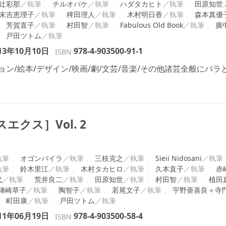
辻彩那
チルオバケ
ハダタカヒト
田原知世
末吉恵理子
稗田理人
木村明日香
森本真優
芳賀直子
村田智
Fabulous Old Book
廣
戸田ツトム
13年10月10日
978-4-903500-91-1
ISBN
ン/絵本/デザイン/映画/劇/文芸/音楽/その他諸芸全般にバ
エクス］Vol. 2
オゴンバイラ
三枝克之
Sieii Nidosani
鈴木里江
木村タカヒロ
久本直子
赤
代
荒井良二
田原知世
村田智
植田
陣崎草子
陶智子
若尾文子
宇野亜喜良＋寺
町田康
戸田ツトム
11年06月19日
978-4-903500-58-4
ISBN