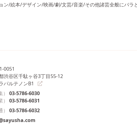
ン/絵本/デザイン/映画/劇/文芸/音楽/その他諸芸全般にバ
1-0051
都渋谷区千駄ヶ谷3丁目55-12
ラパルテノンB1
集）
03-5786-6030
業）
03-5786-6031
通）
03-5786-6032
o@sayusha.com