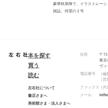
豪華執筆陣で、イラストレーショ
雑誌、待望の２号
本を探す
住所
〒15
東京
買う
ヴィ
電話番号
（編
読む
（営
ファックス
（共
左右社について
メール
inf
書店さまへ
美術館さま・法人さまへ