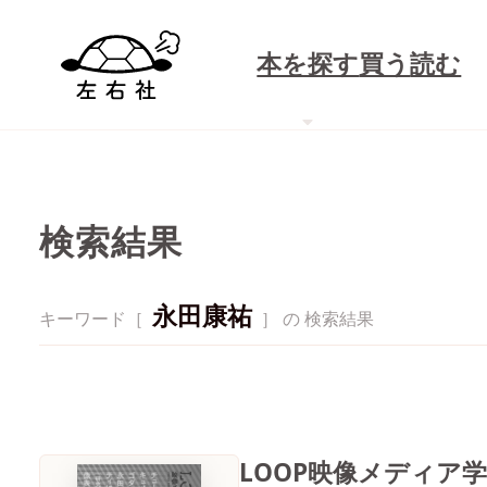
本を探す
買う
読む
検索結果
永田康祐
キーワード［
］ の 検索結果
LOOP映像メディア学 V