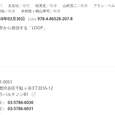
左右社
桂英史
山村浩二
アラン・ベル
康祐
木村稔＋桐山孝司
18年03月30日
978-4-86528-207-8
ISBN
学から発信する「LOOP」
1-0051
都渋谷区千駄ヶ谷3丁目55-12
ラパルテノンB1
集）
03-5786-6030
業）
03-5786-6031