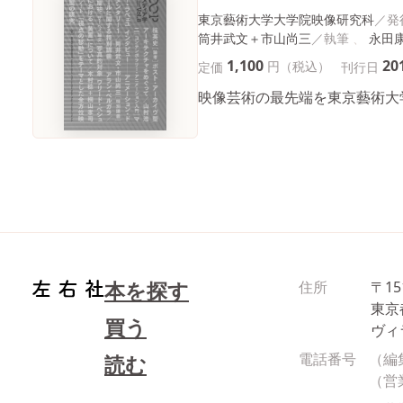
東京藝術大学大学院映像研究科
筒井武文＋市山尚三
永田
1,100
20
円（税込）
定価
刊行日
映像芸術の最先端を東京藝術大
本を探す
住所
〒15
東京
買う
ヴィ
電話番号
（編
読む
（営