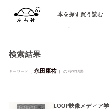
本を探す
買う
読む
検索結果
永田康祐
キーワード［
］ の 検索結果
LOOP映像メディア学 V