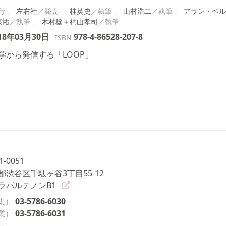
左右社
桂英史
山村浩二
アラン・ベル
康祐
木村稔＋桐山孝司
18年03月30日
978-4-86528-207-8
ISBN
学から発信する「LOOP」
1-0051
都渋谷区千駄ヶ谷3丁目55-12
ラパルテノンB1
集）
03-5786-6030
業）
03-5786-6031