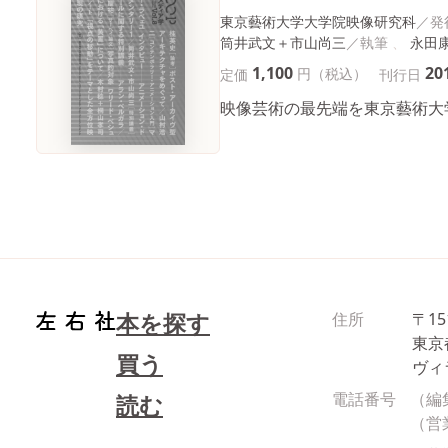
東京藝術大学大学院映像研究科
筒井武文＋市山尚三
永田
1,100
20
円（税込）
定価
刊行日
映像芸術の最先端を東京藝術大
本を探す
住所
〒15
東京
買う
ヴィ
電話番号
（編
読む
（営