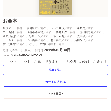
お金本
渋沢栄一
夏目漱石
国木田独歩
泉鏡花
内田百閒
武者小路実篤
夢野久作
芥川龍之介
江戸川乱歩
宇野千代
坂口安吾
太宰治
田辺聖子
つげ義春
村上春樹
角田光代
村田沙耶香
ほか
左右社編集部
2,530
2019年10月30日
円（税込）
定価
刊行日
978-4-86528-251-1
ISBN
「キツト、キツト、お返しできます。」「〆切」の次は「お金」！
詳細を見る
ネット書店