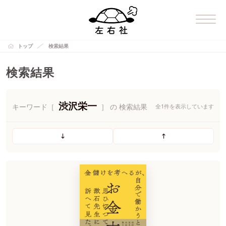
トップ
検索結果
検索結果
渋沢栄一
キーワード［
］ の 検索結果
全1件を表示しています