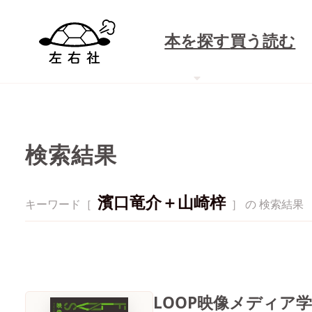
本を探す
買う
読む
検索結果
濱口竜介＋山崎梓
キーワード［
］ の 検索結果
LOOP映像メディア学 V