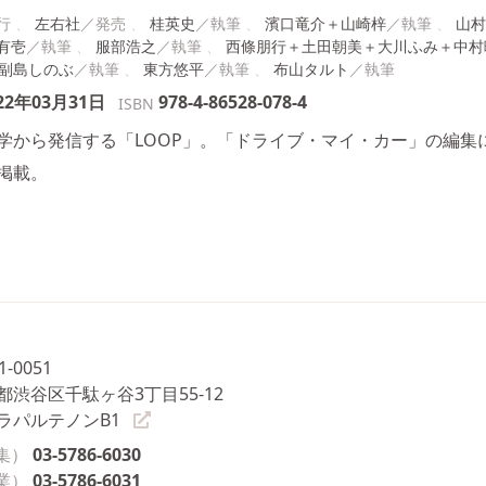
左右社
桂英史
濱口竜介＋山崎梓
山村
有壱
服部浩之
西條朋行＋土田朝美＋大川ふみ＋中村
副島しのぶ
東方悠平
布山タルト
22年03月31日
978-4-86528-078-4
ISBN
学から発信する「LOOP」。「ドライブ・マイ・カー」の編集
掲載。
1-0051
都渋谷区千駄ヶ谷3丁目55-12
ラパルテノンB1
集）
03-5786-6030
業）
03-5786-6031