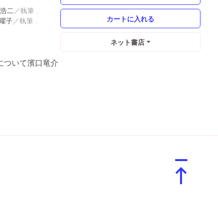
浩二
曜子
ネット書店
について濱口竜介