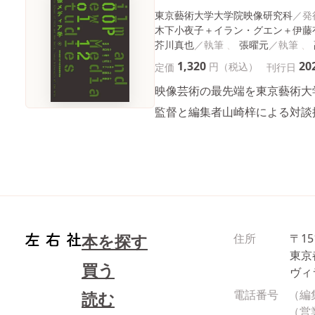
東京藝術大学大学院映像研究科
木下小夜子＋イラン・グエン＋伊藤
芥川真也
張曜元
1,320
20
円（税込）
定価
刊行日
映像芸術の最先端を東京藝術大
監督と編集者山崎梓による対談
本を探す
住所
〒15
東京
買う
ヴィ
電話番号
（編
読む
（営