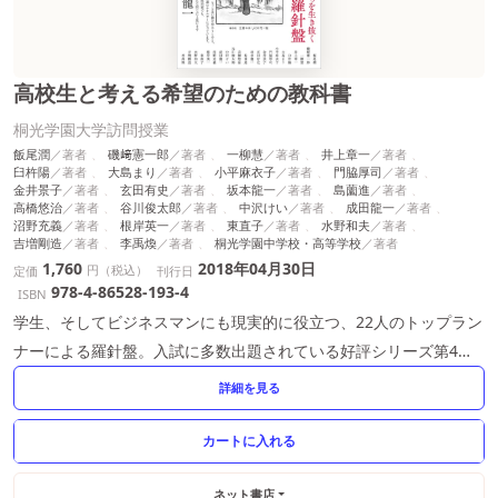
高校生と考える希望のための教科書
桐光学園大学訪問授業
飯尾潤
磯﨑憲一郎
一柳慧
井上章一
臼杵陽
大島まり
小平麻衣子
門脇厚司
金井景子
玄田有史
坂本龍一
島薗進
高橋悠治
谷川俊太郎
中沢けい
成田龍一
沼野充義
根岸英一
東直子
水野和夫
吉増剛造
李禹煥
桐光学園中学校・高等学校
1,760
2018年04月30日
円（税込）
定価
刊行日
978-4-86528-193-4
ISBN
学生、そしてビジネスマンにも現実的に役立つ、22人のトップラン
ナーによる羅針盤。入試に多数出題されている好評シリーズ第4
弾。
詳細を見る
ネット書店