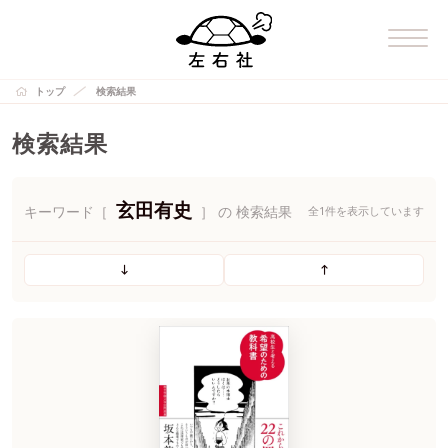
トップ
検索結果
検索結果
玄田有史
キーワード［
］ の 検索結果
全1件を表示しています