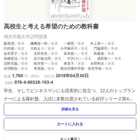
高校生と考える希望のための教科書
桐光学園大学訪問授業
飯尾潤
磯﨑憲一郎
一柳慧
井上章一
臼杵陽
大島まり
小平麻衣子
門脇厚司
金井景子
玄田有史
坂本龍一
島薗進
高橋悠治
谷川俊太郎
中沢けい
成田龍一
沼野充義
根岸英一
東直子
水野和夫
吉増剛造
李禹煥
桐光学園中学校・高等学校
1,760
2018年04月30日
円（税込）
定価
刊行日
978-4-86528-193-4
ISBN
学生、そしてビジネスマンにも現実的に役立つ、22人のトップラン
ナーによる羅針盤。入試に多数出題されている好評シリーズ第4
弾。
詳細を見る
ネット書店