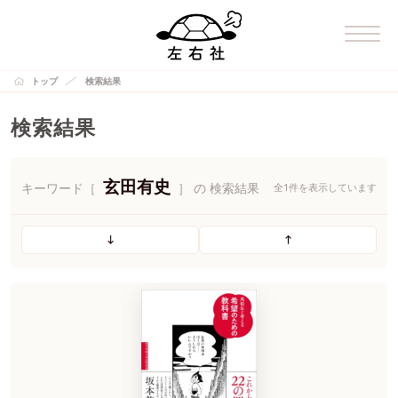
トップ
検索結果
検索結果
玄田有史
キーワード［
］ の 検索結果
全1件を表示しています