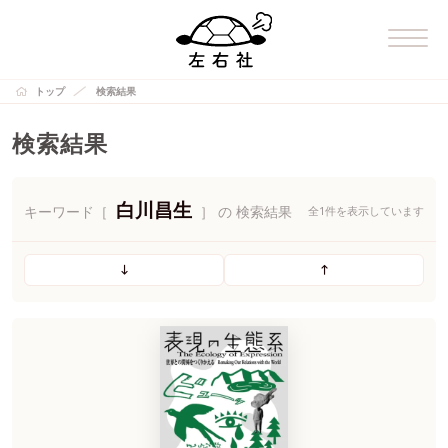
トップ
検索結果
検索結果
白川昌生
キーワード［
］ の 検索結果
全1件を表示しています