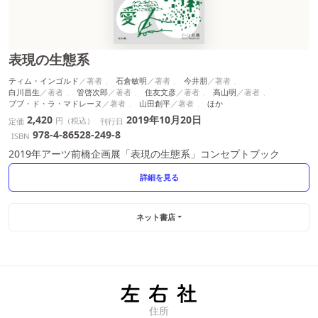
表現の生態系
ティム・インゴルド
石倉敏明
今井朋
白川昌生
管啓次郎
住友文彦
高山明
ブブ・ド・ラ・マドレーヌ
山田創平
ほか
2,420
2019年10月20日
円（税込）
定価
刊行日
978-4-86528-249-8
ISBN
2019年アーツ前橋企画展「表現の生態系」コンセプトブック
詳細を見る
ネット書店
住所