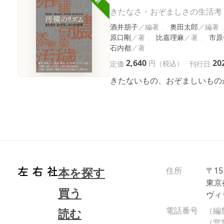
きたなさ・おぞましさの生活考
酒井朋子
奥田太郎
原口剛
比嘉理麻
市原
石内都
2,640
20
円（税込）
定価
刊行日
きたないもの、おぞましいもの
本を探す
住所
〒15
東京
買う
ヴィ
電話番号
（編
読む
（営