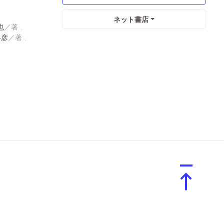
ネット書店
也
冬彦