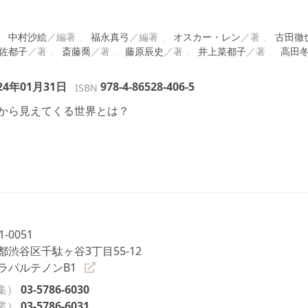
中村沙絵
福永真弓
オスカー・レン
古田徹
佐都子
斎藤喬
藤原辰史
井上菜都子
高田
24年01月31日
978-4-86528-406-5
ISBN
から見えてくる世界とは？
1-0051
都渋谷区千駄ヶ谷3丁目55-12
ラパルテノンB1
集）
03-5786-6030
業）
03-5786-6031