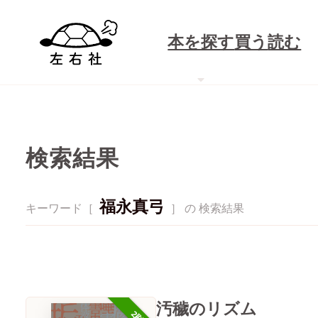
本を探す
買う
読む
検索結果
福永真弓
キーワード［
］ の 検索結果
汚穢のリズム
2刷