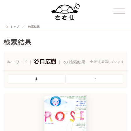
トップ
検索結果
検索結果
谷口広樹
キーワード［
］ の 検索結果
全1件を表示しています