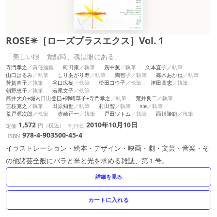
ROSE✳［ローズプラスエクス］Vol. 1
「美しい眼 覚醒時、魂は眼にある」
寺門孝之
町田康
廣中薫
久本直子
山口はるみ
しりあがり寿
陶智子
篠木あかね
芳賀直子
谷口広樹
松田ヨウ子
津田眞志
朝野恵子
若尾文子
筒井大介+堀内日出登巳+陣崎草子+寺門孝之
荒井良二
三枝克之
田原知世
村田智
sie
荒戸源次郎
赤崎正一
戸田ツトム
西川隆範
1,572
2010年10月10日
円（税込）
定価
刊行日
978-4-903500-45-4
ISBN
イラストレーション・絵本・デザイン・映画・劇・文芸・音楽・そ
の他諸芸全般にパラと米と光を求める雑誌、第１号。
詳細を見る