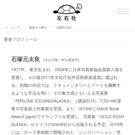
トップ
著者から探す
石塚元太良
著者プロフィール
石塚元太良
（イシヅカ・ゲンタロウ）
1977年、東京生まれ。2004年に日本写真家協会賞新人賞を
受賞し、その後2011年文化庁在外芸術家派遣員に選ばれ
る。初期の作品では、ドキュメンタリーとアートを横断す
るような手法を用い、その集大成ともいえる写真集
『PIPELINE ICELAND/ALASKA』（講談社刊）で2014年度
東川写真新人作家賞を受賞。また、2016年にSteidl Book
Award Japanでグランプリを受賞し、写真集『GOLD RUSH
ALASKA』がドイツのSteidl社から出版される予定。2019年
には、ポーラ美術館で開催された「シンコペーション：世