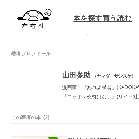
本を探す
買う
読む
著者プロフィール
山田参助
（ヤマダ・サンスケ）
漫画家。『あれよ星屑』(KADOK
『ニッポン夜枕ばなし』(リイド社
この著者の本
(2)