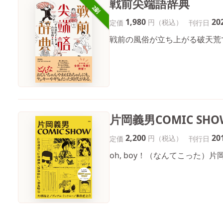
戦前尖端語辞典
2刷
1,980
20
円（税込）
定価
刊行日
戦前の風俗が立ち上がる破天荒で
片岡義男COMIC SHO
2,200
20
円（税込）
定価
刊行日
oh, boy！（なんてこった