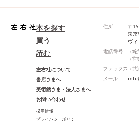
本を探す
住所
〒15
東京
買う
ヴィ
電話番号
（編
読む
（営
ファックス
（共
左右社について
メール
inf
書店さまへ
美術館さま・法人さまへ
お問い合わせ
採用情報
プライバシーポリシー