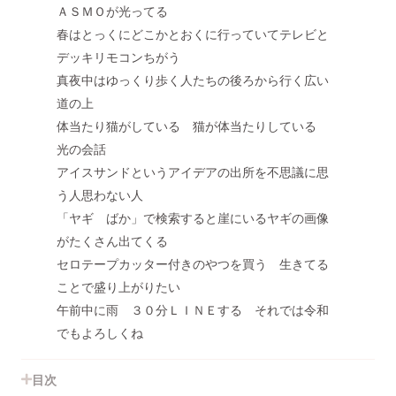
ＡＳＭＯが光ってる
春はとっくにどこかとおくに行っていてテレビと
デッキリモコンちがう
真夜中はゆっくり歩く人たちの後ろから行く広い
道の上
体当たり猫がしている 猫が体当たりしている
光の会話
アイスサンドというアイデアの出所を不思議に思
う人思わない人
「ヤギ ばか」で検索すると崖にいるヤギの画像
がたくさん出てくる
セロテープカッター付きのやつを買う 生きてる
ことで盛り上がりたい
午前中に雨 ３０分ＬＩＮＥする それでは令和
でもよろしくね
目次