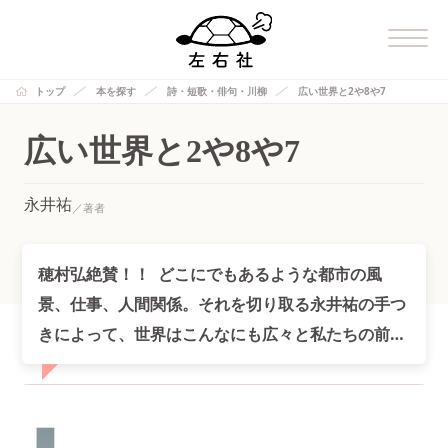
トップ
本を探す
詩・短歌・俳句・川柳
広い世界と2や8や7
広い世界と2や8や7
永井祐
穂村弘絶賛！！ どこにでもあるような都市の風
景、仕事、人間関係。それを切り取る永井祐の手つ
きによって、世界はこんなにも広々と私たちの前に
立ち現れる。