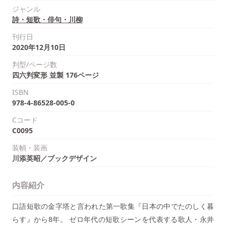
ジャンル
詩・短歌・俳句・川柳
刊行日
2020年12月10日
判型/ページ数
四六判変形 並製 176ページ
ISBN
978-4-86528-005-0
Cコード
C0095
装幀・装画
川添英昭／ブックデザイン
内容紹介
口語短歌の金字塔と言われた第一歌集『日本の中でたのしく暮
らす』から8年。 ゼロ年代の短歌シーンを代表する歌人・永井