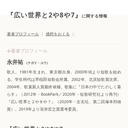
『広い世界と2や8や7』
に関する情報
著者プロフィール
感想をおくる
著者プロフィール
永井祐
（ナガイ・ユウ）
歌人。1981年生まれ、東京都出身。2000年頃より短歌を始め
る。学生時代は早稲田短歌会所属。2002年、北溟短歌賞次席。
2004年、歌葉新人賞最終候補。歌集に『日本の中でたのしく暮
らす』（2012年・BookPark／2020年・短歌研究社より再刊）
『広い世界と２や８や７』（2020年・左右社、第二回塚本邦雄
賞）。2019年より笹井宏之賞選考委員。