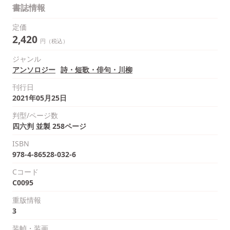
書誌情報
定価
2,420
円（税込）
ジャンル
アンソロジー
詩・短歌・俳句・川柳
刊行日
2021年05月25日
判型/ページ数
四六判 並製 258ページ
ISBN
978-4-86528-032-6
Cコード
C0095
重版情報
3
装幀・装画