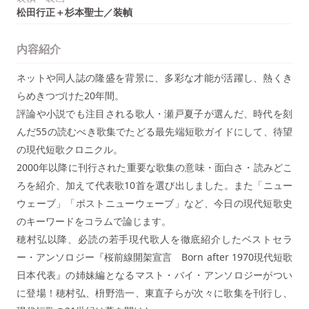
松田行正＋杉本聖士／装幀
内容紹介
ネットや同人誌の隆盛を背景に、多彩な才能が活躍し、熱くき
らめきつづけた20年間。
評論や小説でも注目される歌人・瀬戸夏子が選んだ、時代を刻
んだ55の読むべき歌集でたどる最先端短歌ガイドにして、待望
の現代短歌クロニクル。
2000年以降に刊行された重要な歌集の意味・面白さ・読みどこ
ろを紹介、加えて代表歌10首を選び出しました。また「ニュー
ウェーブ」「ポストニューウェーブ」など、今日の現代短歌史
のキーワードをコラムで論じます。
穂村弘以降、必読の若手現代歌人を徹底紹介したベストセラ
ー・アンソロジー『桜前線開架宣言 Born after 1970現代短歌
日本代表』の姉妹編となるマスト・バイ・アンソロジーがつい
に登場！穂村弘、枡野浩一、東直子らが次々に歌集を刊行し、