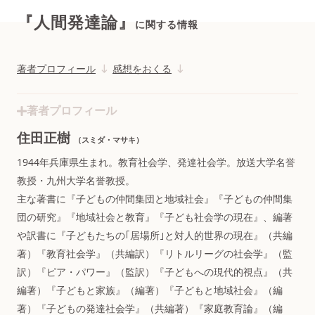
『人間発達論』
に関する情報
著者プロフィール
感想をおくる
著者プロフィール
住田正樹
（スミダ・マサキ）
1944年兵庫県生まれ。教育社会学、発達社会学。放送大学名誉
教授・九州大学名誉教授。
主な著書に『子どもの仲間集団と地域社会』『子どもの仲間集
団の研究』『地域社会と教育』『子ども社会学の現在』、編著
や訳書に『子どもたちの｢居場所｣と対人的世界の現在』（共編
著）『教育社会学』（共編訳）『リトルリーグの社会学』（監
訳）『ピア・パワー』（監訳）『子どもへの現代的視点』（共
編著）『子どもと家族』（編著）『子どもと地域社会』（編
著）『子どもの発達社会学』（共編著）『家庭教育論』（編