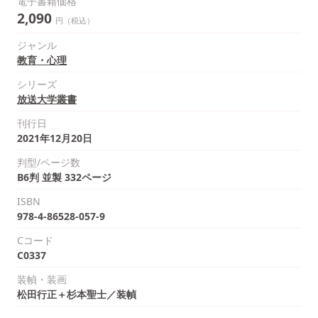
電子書籍価格
2,090
円（税込）
ジャンル
教育・心理
シリーズ
放送大学叢書
刊行日
2021年12月20日
判型/ページ数
B6判 並製 332ページ
ISBN
978-4-86528-057-9
Cコード
C0337
装幀・装画
松田行正＋杉本聖士／装幀