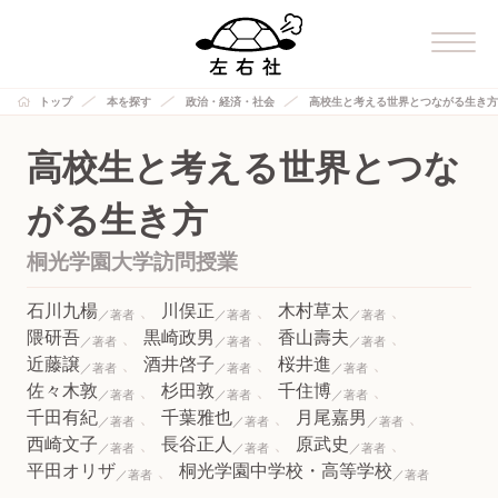
トップ
本を探す
政治・経済・社会
高校生と考える世界とつながる生き方
高校生と考える世界とつな
がる生き方
桐光学園大学訪問授業
石川九楊
川俣正
木村草太
隈研吾
黒崎政男
香山壽夫
近藤譲
酒井啓子
桜井進
佐々木敦
杉田敦
千住博
千田有紀
千葉雅也
月尾嘉男
西崎文子
長谷正人
原武史
平田オリザ
桐光学園中学校・高等学校