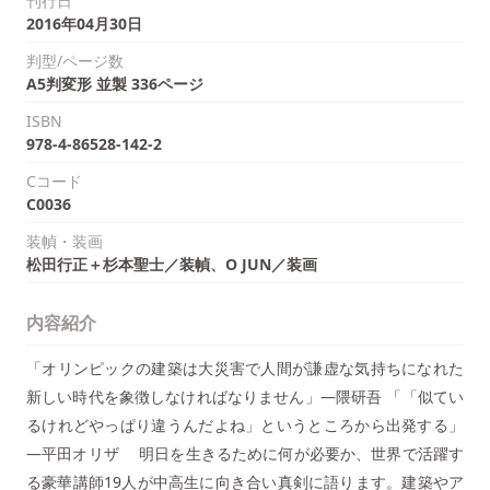
刊行日
2016年04月30日
判型/ページ数
A5判変形 並製 336ページ
ISBN
978-4-86528-142-2
Cコード
C0036
装幀・装画
松田行正＋杉本聖士／装幀、O JUN／装画
内容紹介
「オリンピックの建築は大災害で人間が謙虚な気持ちになれた
新しい時代を象徴しなければなりません」―隈研吾 「「似てい
るけれどやっぱり違うんだよね」というところから出発する」
―平田オリザ 明日を生きるために何が必要か、世界で活躍す
る豪華講師19人が中高生に向き合い真剣に語ります。建築やア