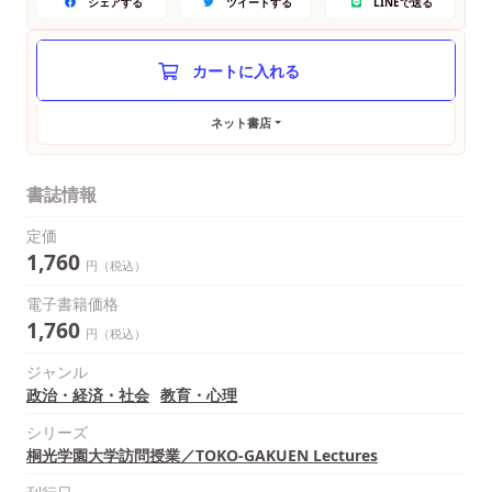
シェアする
ツイートする
LINEで送る
ネット書店
書誌情報
定価
1,760
円（税込）
電子書籍価格
1,760
円（税込）
ジャンル
政治・経済・社会
教育・心理
シリーズ
桐光学園大学訪問授業／TOKO-GAKUEN Lectures