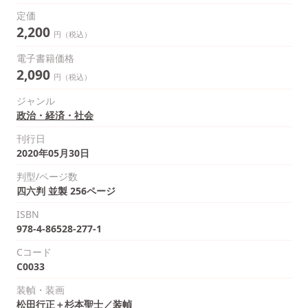
定価
2,200
円（税込）
電子書籍価格
2,090
円（税込）
ジャンル
政治・経済・社会
刊行日
2020年05月30日
判型/ページ数
四六判 並製 256ページ
ISBN
978-4-86528-277-1
Cコード
C0033
装幀・装画
松田行正＋杉本聖士／装幀