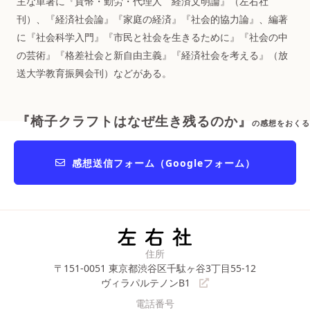
主な単著に『貨幣・勤労・代理人 経済文明論』（左右社
刊）、『経済社会論』『家庭の経済』『社会的協力論』、編著
に『社会科学入門』『市民と社会を生きるために』『社会の中
の芸術』『格差社会と新自由主義』『経済社会を考える』（放
送大学教育振興会刊）などがある。
『椅子クラフトはなぜ生き残るのか』
の感想をおくる
感想送信フォーム（Googleフォーム）
住所
〒151-0051
東京都渋谷区千駄ヶ谷3丁目55-12
ヴィラパルテノンB1
電話番号