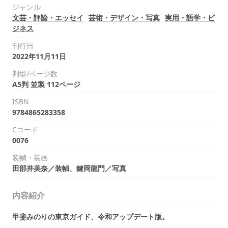
ジャンル
文芸・評論・エッセイ
芸術・デザイン・写真
実用・語学・ビ
ジネス
刊行日
2022年11月11日
判型/ページ数
A5判 並製 112ページ
ISBN
9784865283358
Cコード
0076
装幀・装画
田部井美奈／装幀、鍵岡龍門／写真
内容紹介
甲斐みのりの東京ガイド、令和アップデート版。