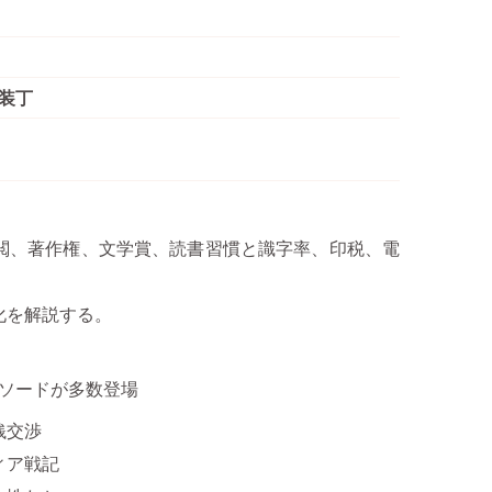
装丁
閲、著作権、文学賞、読書習慣と識字率、印税、電
化を解説する。
ピソードが多数登場
銭交渉
ィア戦記