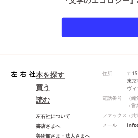
『文学のエコロジー』
本を探す
住所
〒15
東京
買う
ヴィ
電話番号
（編
読む
（営
ファックス
（共
左右社について
メール
inf
書店さまへ
美術館さま・法人さまへ