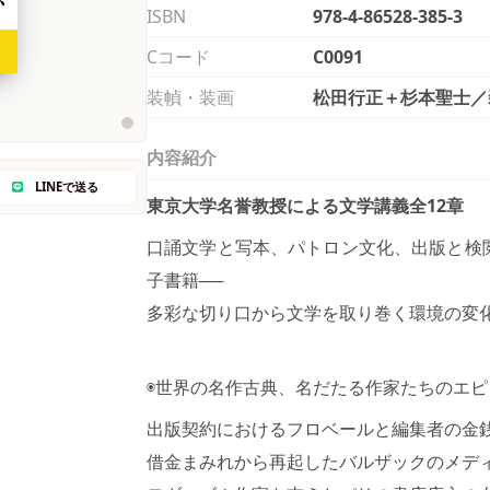
ISBN
978-4-86528-385-3
Cコード
C0091
装幀・装画
松田行正＋杉本聖士／
内容紹介
LINEで送る
東京大学名誉教授による文学講義全12章
口誦文学と写本、パトロン文化、出版と検
子書籍──
多彩な切り口から文学を取り巻く環境の変
◉世界の名作古典、名だたる作家たちのエ
出版契約におけるフロベールと編集者の金
借金まみれから再起したバルザックのメデ