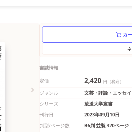
ネ
書誌情報
2,420
定価
円（税込）
ジャンル
文芸・評論・エッセイ
シリーズ
放送大学叢書
刊行日
2023年09月10日
判型/ページ数
B6判 並製 320ページ