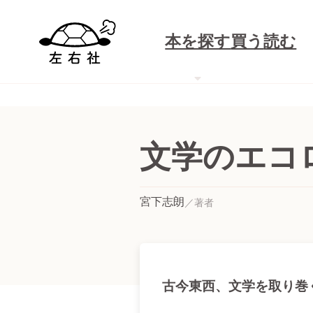
本を探す
買う
読む
文学のエコ
宮下志朗
古今東西、文学を取り巻