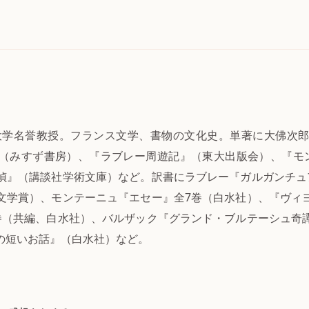
送大学名誉教授。フランス文学、書物の文化史。単著に大佛次
（みすず書房）、『ラブレー周遊記』（東大出版会）、『モ
偵』（講談社学術文庫）など。訳書にラブレー『ガルガンチュ
文学賞）、モンテーニュ『エセー』全7巻（白水社）、『ヴィ
巻（共編、白水社）、バルザック『グランド・ブルテーシュ奇
の短いお話』（白水社）など。