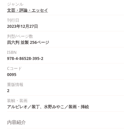
ジャンル
文芸・評論・エッセイ
刊行日
2023年12月27日
判型/ページ数
四六判 並製 256ページ
ISBN
978-4-86528-395-2
Cコード
0095
重版情報
2
装幀・装画
アルビレオ／装丁、水野みやこ／装画・挿絵
内容紹介