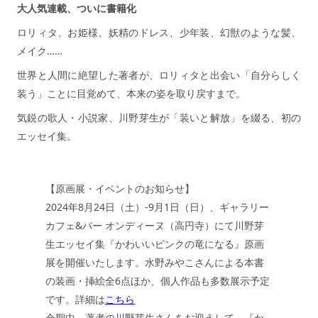
大人気連載、ついに書籍化
ロリィタ、お姫様、妖精のドレス、少年装、幻獣のような髪、
メイク……
世界と人間に絶望した著者が、ロリィタと出会い「自分らしく
装う」ことに目覚めて、本来の姿を取り戻すまで。
気鋭の歌人・小説家、川野芽生が「装いと解放」を綴る、初の
エッセイ集。
【原画展・イベントのお知らせ】
2024年8月24日（土）-9月1日（日）、ギャラリー
カフェ&バー オンディーヌ（高円寺）にて川野芽
生エッセイ集『かわいいピンクの竜になる』原画
展を開催いたします。水野みやこさんによる本書
の装画・挿絵全6点ほか、個人作品も多数展示予定
です。詳細は
こちら
会期中、著者の川野芽生さんをお迎えして、『か