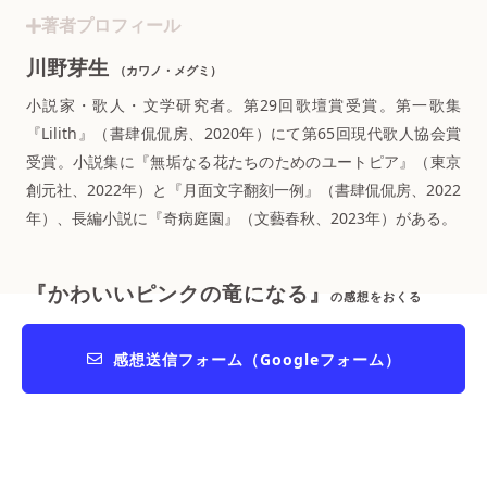
著者プロフィール
川野芽生
（カワノ・メグミ）
小説家・歌人・文学研究者。第29回歌壇賞受賞。第一歌集
『Lilith』（書肆侃侃房、2020年）にて第65回現代歌人協会賞
受賞。小説集に『無垢なる花たちのためのユートピア』（東京
創元社、2022年）と『月面文字翻刻一例』（書肆侃侃房、2022
年）、長編小説に『奇病庭園』（文藝春秋、2023年）がある。
『かわいいピンクの竜になる』
の感想をおくる
感想送信フォーム（Googleフォーム）