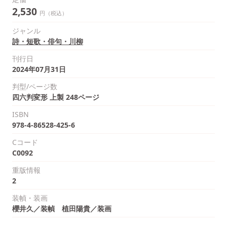
2,530
円（税込）
ジャンル
詩・短歌・俳句・川柳
刊行日
2024年07月31日
判型/ページ数
四六判変形 上製 248ページ
ISBN
978-4-86528-425-6
Cコード
C0092
重版情報
2
装幀・装画
櫻井久／装幀 植田陽貴／装画