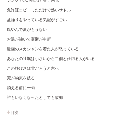
シンクで水が跳ねて響く内見
免許証コピーしただけで熱いサドル
盆踊りをやっている気配がすごい
風やんで夏がもうない
お湯が沸いて憂鬱が中断
漫画のスカジャンを着た人が怒っている
あなたの牡蠣は小さいから二個と仕切る人がいる
この静けさは雪だろうと窓へ
死が約束を破る
消える前に一句
誰もいなくなったとしても故郷
目次