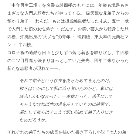
「中年再生工場」を名乗る談四楼のもとには、年齢も境遇もさ
まざまな入門志願者たちがやってくる。 破天荒な兄弟子からの
預かり弟子 ・ わんだ、もとは担当編集者だった寸志、五十一歳
で入門した初の女性弟子 ・ だん子、お笑い芸人から転身した只
四楼、沖縄出身の“大ノセ”の青年 ・ 琉四楼、東大卒の元商社マ
ン ・ 半四楼。
コロナ禍の過酷な日々も少しずつ落ち着きを取り戻し、半四楼
の二ツ目昇進が決まりほっとしていた矢先、四年半来なかった
新たな志願者が現れてーー。
それで弟子という存在をあらためて考えたのだ。
彼らはいかにして私に辿り着いたのかと。私には
談志しかいなかった。一本槍だった。弟子にして
もらえなければ他の道を歩んでいたのは確実で、
果たして彼らはそこまで思い詰めて弟子入りにき
たのだろうか。
それぞれの弟子たちの成長を描いた書き下ろし小説『七人の弟