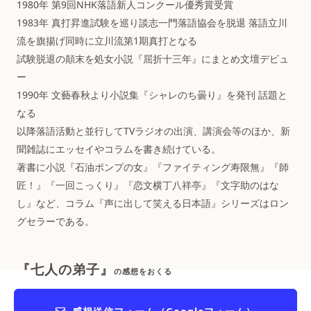
1980年 第9回NHK落語新人コンクール優秀賞受賞
1983年 真打昇進試験を巡り談志一門落語協会を脱退 落語立川
流を旗揚げ同時に立川流第1期真打となる
試験脱退の顛末を処女小説『屈折十三年』にまとめ文壇デビュ
ー
1990年 文藝春秋より小説集『シャレのち曇り』を発刊 話題と
なる
以降落語活動と並行してTVラジオの出演、講演会等のほか、新
聞雑誌にエッセイやコラムを書き続けている。
著書に小説『石油ポンプの女』『ファイティング寿限無』『師
匠！』『一回こっくり』『恋文横丁八祥亭』『文字助のはな
し』など、コラム『声に出して笑える日本語』シリーズはロン
グセラーである。
『七人の弟子』
の感想をおくる